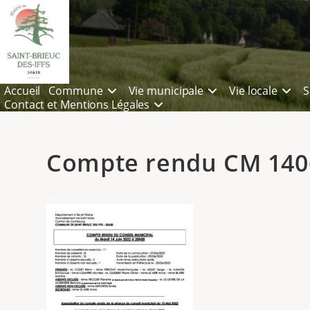
Accueil
Commune
Vie municipale
Vie locale
S
Contact et Mentions Légales
Compte rendu CM 1406